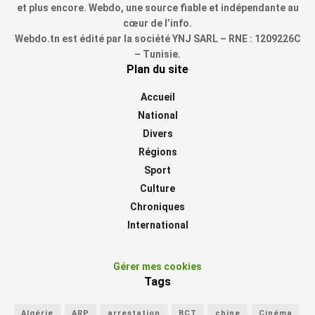
et plus encore. Webdo, une source fiable et indépendante au
cœur de l’info.
Webdo.tn est édité par la société YNJ SARL – RNE : 1209226C
– Tunisie.
Plan du site
Accueil
National
Divers
Régions
Sport
Culture
Chroniques
International
Gérer mes cookies
Tags
Algérie
ARP
arrestation
BCT
chine
Cinéma