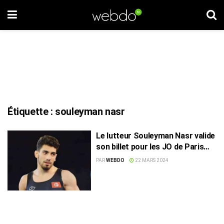
Étiquette :
souleyman nasr
Le lutteur Souleyman Nasr valide
son billet pour les JO de Paris
2024
PAR
WEBDO
22 MARS 2024