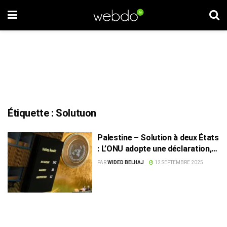
Étiquette :
Solutuon
Palestine – Solution à deux États
: L’ONU adopte une déclaration,
la Tunisie absente du vote
PAR
WIDED BELHAJ
12 SEPTEMBRE 2025