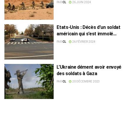
militaire
PAR
CL
26 JUIN 2024
Etats-Unis : Décès d’un soldat
américain qui s’est immolé
devant l’ambassade d’Israël
PAR
CL
26 FÉVRIER 2024
L’Ukraine dément avoir envoyé
des soldats à Gaza
PAR
CL
20 DÉCEMBRE 2023