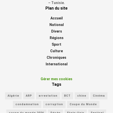
– Tunisie.
Plan du site
Accueil
National
Divers
Régions
Sport
Culture
Chroniques
International
Gérer mes cookies
Tags
Algérie
ARP
arrestation
BCT
chine
Cinéma
condamnation
corruption
Coupe du Monde
coupe du monde 2026
Décès
Etats-Unis
Festival