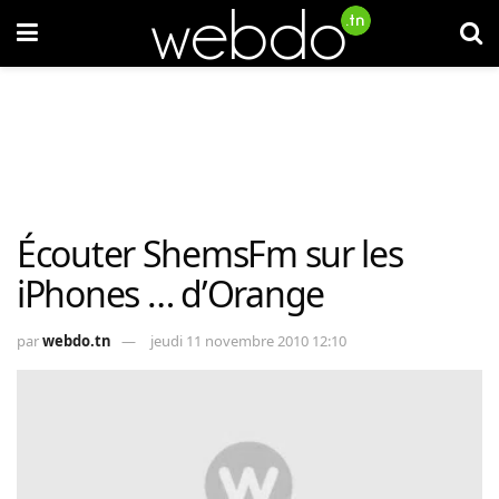
Écouter ShemsFm sur les
iPhones … d’Orange
par
webdo.tn
jeudi 11 novembre 2010 12:10