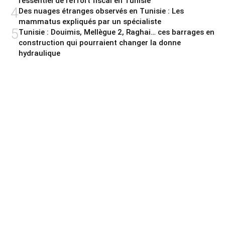
l’essentiel de l’effort fiscal en Tunisie
4
Des nuages étranges observés en Tunisie : Les
mammatus expliqués par un spécialiste
5
Tunisie : Douimis, Mellègue 2, Raghai… ces barrages en
construction qui pourraient changer la donne
hydraulique