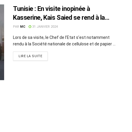
Tunisie : En visite inopinée à
Kasserine, Kais Saied se rend à la
SNCPA
PAR
MC
31 JANVIER 2024
Lors de sa visite, le Chef de l’Etat s’est notamment
rendu à la Société nationale de cellulose et de papier ...
LIRE LA SUITE