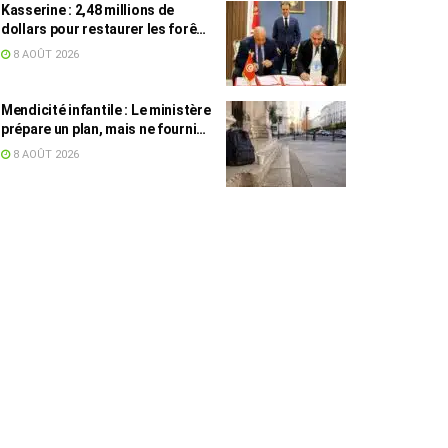
Kasserine : 2,48 millions de
dollars pour restaurer les forêts
de pin d’Alep
8 AOÛT 2026
Mendicité infantile : Le ministère
prépare un plan, mais ne fournit
toujours aucun chiffre
8 AOÛT 2026