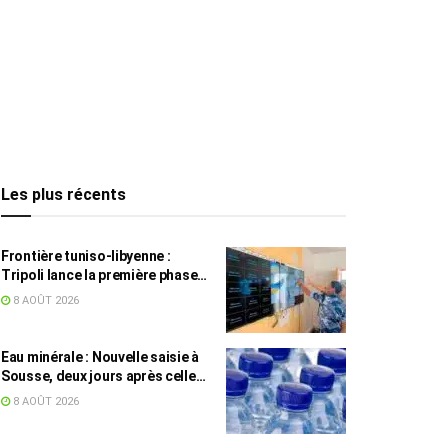
Les plus récents
Frontière tuniso-libyenne :
Tripoli lance la première phase
d’un système de surveillance sur
8 AOÛT 2026
200 km
Eau minérale : Nouvelle saisie à
Sousse, deux jours après celle
des grossistes
8 AOÛT 2026