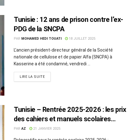
Tunisie : 12 ans de prison contre l’ex-
PDG de la SNCPA
PAR
MOHAMED HEDI TOUATI
18 JUILLET 2025
L’ancien président-directeur général de la Société
nationale de cellulose et de papier Alfa (SNCPA) à
Kasserine a été condamné, vendredi ...
LIRE LA SUITE
Tunisie – Rentrée 2025-2026 : les prix
des cahiers et manuels scolaires
resteront inchangés
PAR
AZ
21 JANVIER 2025
Préparatifs pour la rentrée scolaire 2025-2026 :