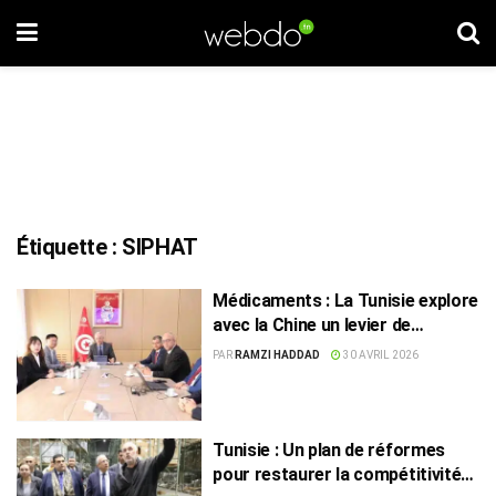
Étiquette :
SIPHAT
Médicaments : La Tunisie explore
avec la Chine un levier de
souveraineté sanitaire
PAR
RAMZI HADDAD
30 AVRIL 2026
Tunisie : Un plan de réformes
pour restaurer la compétitivité