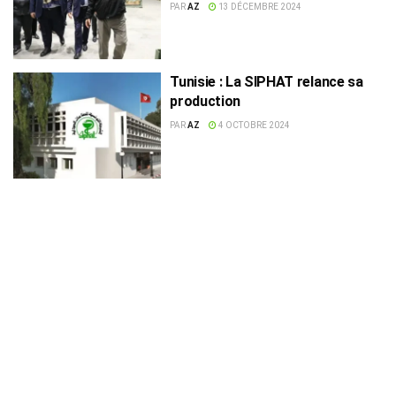
de la Siphat
PAR
AZ
13 DÉCEMBRE 2024
Tunisie : La SIPHAT relance sa
production
PAR
AZ
4 OCTOBRE 2024