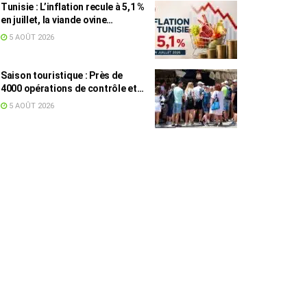
Tunisie : L’inflation recule à 5,1 %
en juillet, la viande ovine
toujours en tête des hausses
5 AOÛT 2026
(+16,7 %)
Saison touristique : Près de
4000 opérations de contrôle et
6,75 millions de dinars pour
5 AOÛT 2026
renforcer les municipalités
touristiques