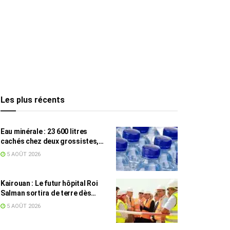
Les plus récents
Eau minérale : 23 600 litres
cachés chez deux grossistes,
les tensions persistent
5 AOÛT 2026
Kairouan : Le futur hôpital Roi
Salman sortira de terre dès
septembre
5 AOÛT 2026