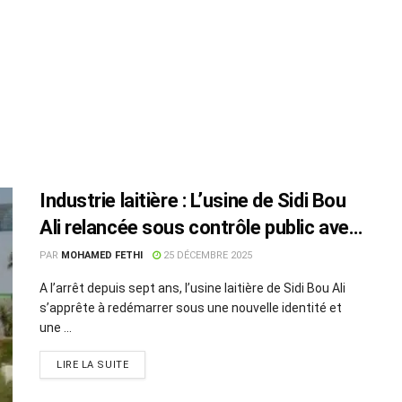
Industrie laitière : L’usine de Sidi Bou
Ali relancée sous contrôle public avec
« Tunisie Lait »
PAR
MOHAMED FETHI
25 DÉCEMBRE 2025
A l’arrêt depuis sept ans, l’usine laitière de Sidi Bou Ali
s’apprête à redémarrer sous une nouvelle identité et
une ...
LIRE LA SUITE