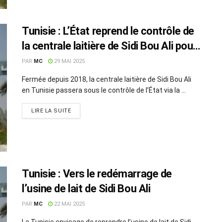
Tunisie : L’État reprend le contrôle de
la centrale laitière de Sidi Bou Ali pour
relancer la production
PAR
MC
29 MAI 2025
Fermée depuis 2018, la centrale laitière de Sidi Bou Ali
en Tunisie passera sous le contrôle de l’État via la ...
LIRE LA SUITE
Tunisie : Vers le redémarrage de
l’usine de lait de Sidi Bou Ali
PAR
MC
22 MAI 2025
La Tunisie envisage de reprendre l’usine de lait de Sidi