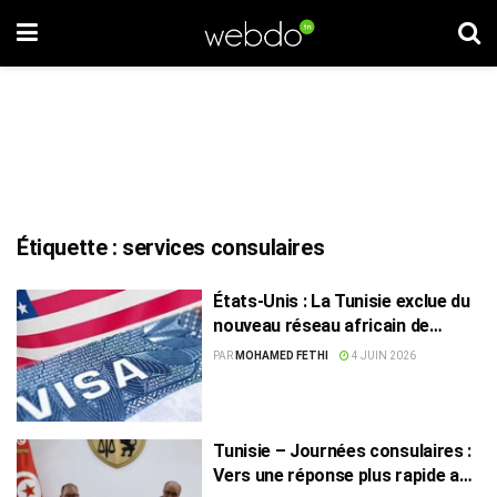
Étiquette :
services consulaires
États-Unis : La Tunisie exclue du
nouveau réseau africain de
traitement des visas
PAR
MOHAMED FETHI
4 JUIN 2026
Tunisie – Journées consulaires :
Vers une réponse plus rapide aux