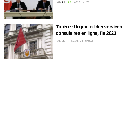
besoins de la diaspora
PAR
AZ
9 AVRIL 2025
Tunisie : Un portail des services
consulaires en ligne, fin 2023
PAR
CL
6 JANVIER 2023