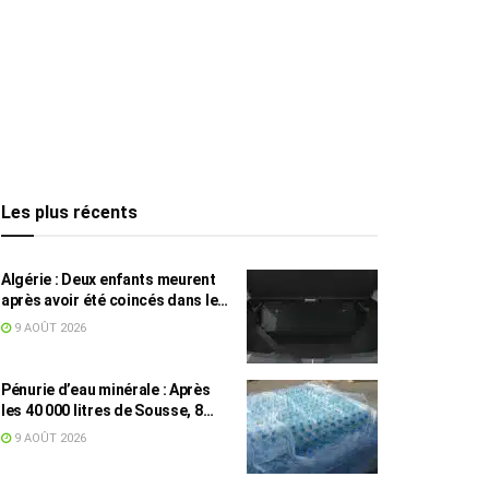
Les plus récents
Algérie : Deux enfants meurent
après avoir été coincés dans le
coffre d’une voiture
9 AOÛT 2026
Pénurie d’eau minérale : Après
les 40 000 litres de Sousse, 8
832 bouteilles saisies à Nabeul
9 AOÛT 2026