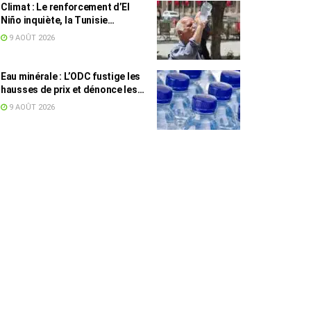
Climat : Le renforcement d’El
Niño inquiète, la Tunisie
concernée
9 AOÛT 2026
Eau minérale : L’ODC fustige les
hausses de prix et dénonce les
profiteurs de la pénurie
9 AOÛT 2026