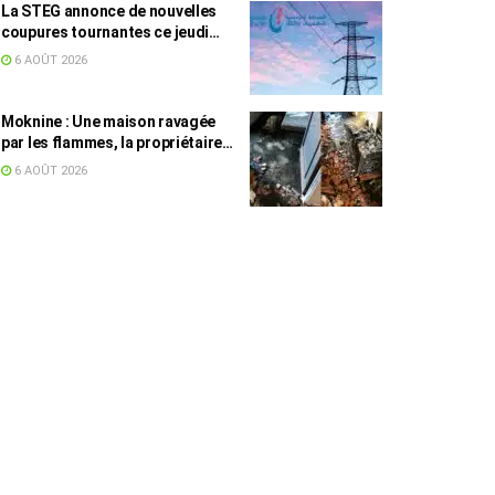
La STEG annonce de nouvelles
coupures tournantes ce jeudi
dans plusieurs régions
6 AOÛT 2026
Moknine : Une maison ravagée
par les flammes, la propriétaire
accuse la STEG et la SONEDE
6 AOÛT 2026