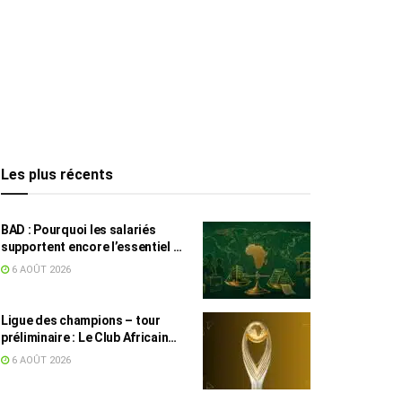
Les plus récents
BAD : Pourquoi les salariés
supportent encore l’essentiel de
l’effort fiscal en Tunisie
6 AOÛT 2026
Ligue des champions – tour
préliminaire : Le Club Africain
face au Djoliba AC
6 AOÛT 2026