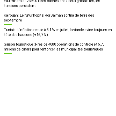
Eau minérale : 23 600 litres cachés chez deux grossistes, les
tensions persistent
Kairouan : Le futur hôpital Roi Salman sortira de terre dès
septembre
Tunisie : L’inflation recule à 5,1 % en juillet, la viande ovine toujours en
tête des hausses (+16,7 %)
Saison touristique : Près de 4000 opérations de contrôle et 6,75
millions de dinars pour renforcer les municipalités touristiques