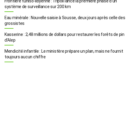
Frontière tuniso-libyenne : Tripoli lance la première phase d’un
système de surveillance sur 200 km
Eau minérale : Nouvelle saisie à Sousse, deux jours après celle des
grossistes
Kasserine : 2,48 millions de dollars pour restaurer les forêts de pin
d’Alep
Mendicité infantile : Le ministère prépare un plan, mais ne fournit
toujours aucun chiffre