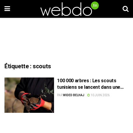
Étiquette :
scouts
100 000 arbres : Les scouts
tunisiens se lancent dans une
bataille verte
PAR
WIDED BELHAJ
10 JUIN 2026