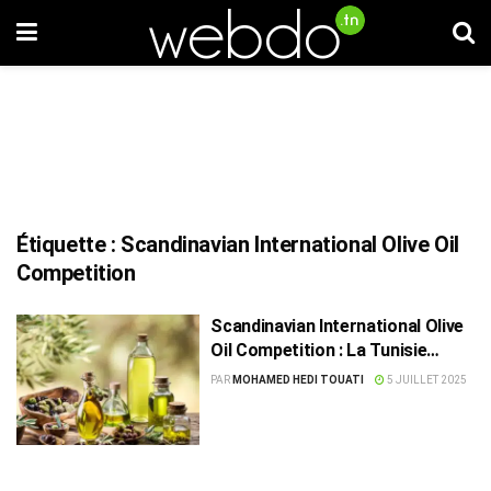
Étiquette :
Scandinavian International Olive Oil
Competition
Scandinavian International Olive
Oil Competition : La Tunisie
triomphe avec 64 médailles
PAR
MOHAMED HEDI TOUATI
5 JUILLET 2025