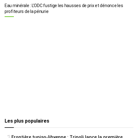
Eau minérale : L’ODC fustige les hausses de prix et dénonce les
profiteurs de la pénurie
Les plus populaires
Frontière tuniso-libyenne : Tripoli lance la première