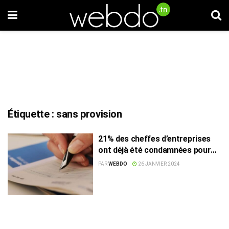
Étiquette :
sans provision
21% des cheffes d’entreprises
ont déjà été condamnées pour
des chèques sans provisions
PAR
WEBDO
26 JANVIER 2024