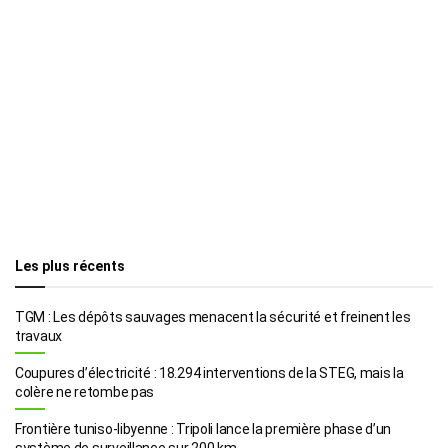
Les plus récents
TGM : Les dépôts sauvages menacent la sécurité et freinent les
travaux
Coupures d’électricité : 18.294 interventions de la STEG, mais la
colère ne retombe pas
Frontière tuniso-libyenne : Tripoli lance la première phase d’un
système de surveillance sur 200 km