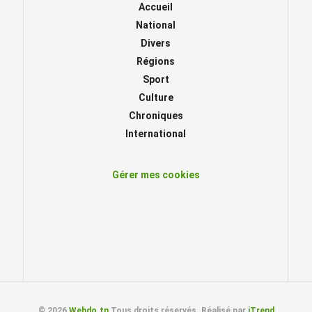
Accueil
National
Divers
Régions
Sport
Culture
Chroniques
International
Gérer mes cookies
© 2026
Webdo.tn
Tous droits réservés. Réalisé par
iTrend