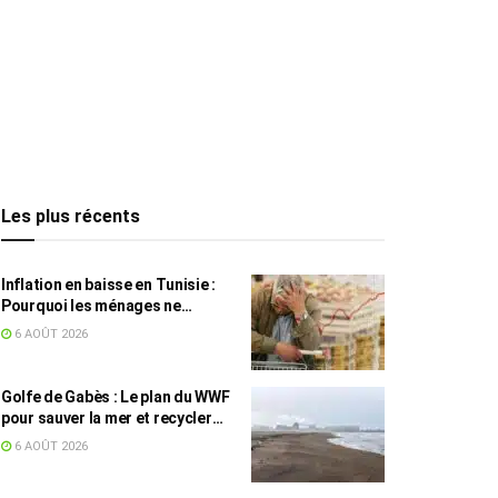
Les plus récents
Inflation en baisse en Tunisie :
Pourquoi les ménages ne
ressentent pas l’amélioration
6 AOÛT 2026
annoncée ?
Golfe de Gabès : Le plan du WWF
pour sauver la mer et recycler
les déchets marins
6 AOÛT 2026