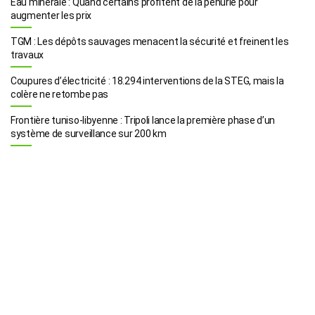
Eau minérale : Quand certains profitent de la pénurie pour
augmenter les prix
TGM : Les dépôts sauvages menacent la sécurité et freinent les
travaux
Coupures d’électricité : 18.294 interventions de la STEG, mais la
colère ne retombe pas
Frontière tuniso-libyenne : Tripoli lance la première phase d’un
système de surveillance sur 200 km