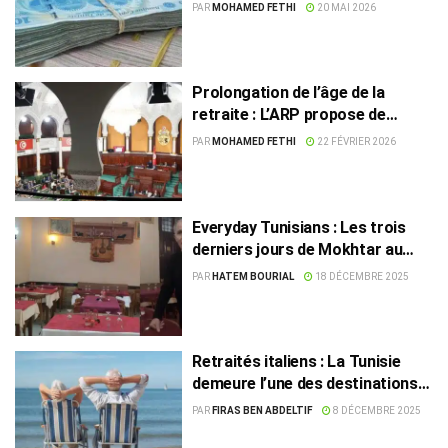
le 21 mai, hausse de 5% pour la
PAR
MOHAMED FETHI
20 MAI 2026
CNRPS
Prolongation de l’âge de la
retraite : L’ARP propose de
nouvelles règles pour le secteur
PAR
MOHAMED FETHI
22 FÉVRIER 2026
public
Everyday Tunisians : Les trois
derniers jours de Mokhtar au
Boléro
PAR
HATEM BOURIAL
18 DÉCEMBRE 2025
Retraités italiens : La Tunisie
demeure l’une des destinations
les plus dynamiques
PAR
FIRAS BEN ABDELTIF
8 DÉCEMBRE 2025