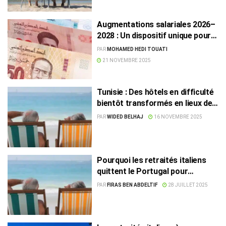
Augmentations salariales 2026–
2028 : Un dispositif unique pour
le public, le privé et les retraités
PAR
MOHAMED HEDI TOUATI
21 NOVEMBRE 2025
Tunisie : Des hôtels en difficulté
bientôt transformés en lieux de
soins et de retraite ?
PAR
WIDED BELHAJ
16 NOVEMBRE 2025
Pourquoi les retraités italiens
quittent le Portugal pour
Hammamet
PAR
FIRAS BEN ABDELTIF
28 JUILLET 2025