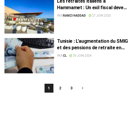
Les retraités italiens à
Hammamet : Un exil fiscal devenu
réalité
PAR
RAMZI HADDAD
27 JUIN 2025
Tunisie : L’augmentation du SMIG
et des pensions de retraite en
détail
PAR
CL
29 JUIN 2024
1
2
3