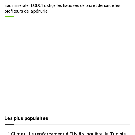
Eau minérale : L’ODC fustige les hausses de prix et dénonce les
profiteurs de la pénurie
Les plus populaires
Climat : Le renforcement d’El Niño inquiète, la Tunisie