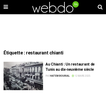
Étiquette :
restaurant chianti
Au Chianti : Un restaurant de
Tunis au dix-neuvième siècle
PAR
HATEM BOURIAL
12 MARS 2025