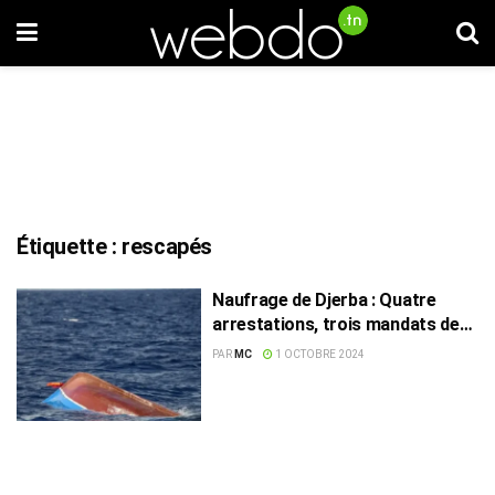
Étiquette :
rescapés
Naufrage de Djerba : Quatre
arrestations, trois mandats de
dépôt
PAR
MC
1 OCTOBRE 2024