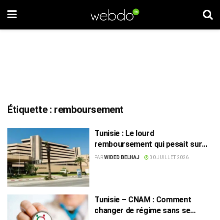
Étiquette :
remboursement
Tunisie : Le lourd
remboursement qui pesait sur
les finances extérieures est
PAR
WIDED BELHAJ
30 JUILLET 2026
soldé
Tunisie – CNAM : Comment
changer de régime sans se