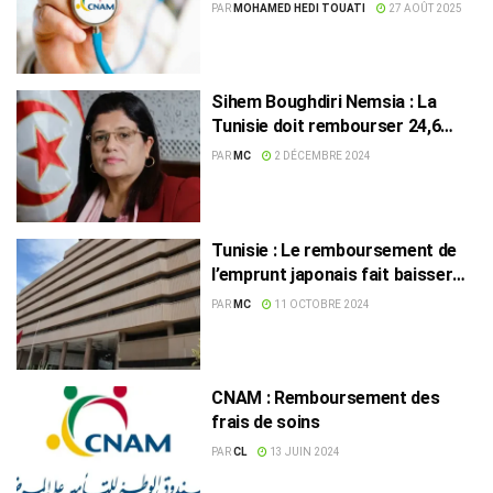
déplacer
PAR
MOHAMED HEDI TOUATI
27 AOÛT 2025
Sihem Boughdiri Nemsia : La
Tunisie doit rembourser 24,6
milliards de dinars en 2025 dont
PAR
MC
2 DÉCEMBRE 2024
4,2 milliards en janvier
Tunisie : Le remboursement de
l’emprunt japonais fait baisser
les avoirs en devises
PAR
MC
11 OCTOBRE 2024
CNAM : Remboursement des
frais de soins
PAR
CL
13 JUIN 2024