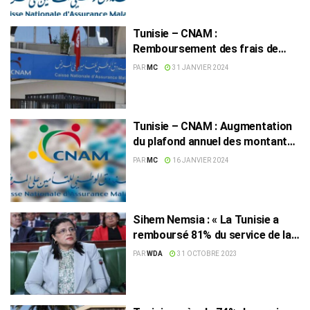
Tunisie – CNAM :
Remboursement des frais de
soins, nouveau plafond
PAR
MC
31 JANVIER 2024
Tunisie – CNAM : Augmentation
du plafond annuel des montants
des services de santé
PAR
MC
16 JANVIER 2024
Sihem Nemsia : « La Tunisie a
remboursé 81% du service de la
dette extérieure »
PAR
WDA
31 OCTOBRE 2023