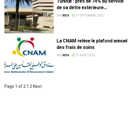
Tunisie : près de 74% du service
de sa dette extérieure
remboursés
PAR
WDA
17 SEPTEMBRE 2023
La CNAM relève le plafond annuel
des frais de soins
PAR
WDA
13 AOÛT 2023
Page 1 of 2
1
2
Next