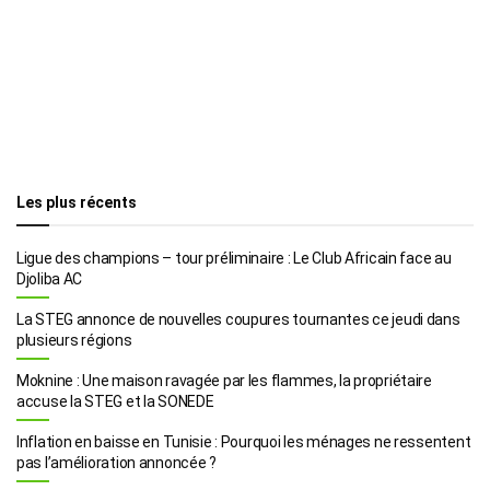
Les plus récents
Ligue des champions – tour préliminaire : Le Club Africain face au
Djoliba AC
La STEG annonce de nouvelles coupures tournantes ce jeudi dans
plusieurs régions
Moknine : Une maison ravagée par les flammes, la propriétaire
accuse la STEG et la SONEDE
Inflation en baisse en Tunisie : Pourquoi les ménages ne ressentent
pas l’amélioration annoncée ?