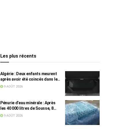
Les plus récents
Algérie : Deux enfants meurent
après avoir été coincés dans le
coffre d’une voiture
9 AOÛT 2026
Pénurie d’eau minérale : Après
les 40 000 litres de Sousse, 8
832 bouteilles saisies à Nabeul
9 AOÛT 2026