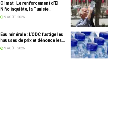
Climat : Le renforcement d’El
Niño inquiète, la Tunisie
concernée
9 AOÛT 2026
Eau minérale : L’ODC fustige les
hausses de prix et dénonce les
profiteurs de la pénurie
9 AOÛT 2026