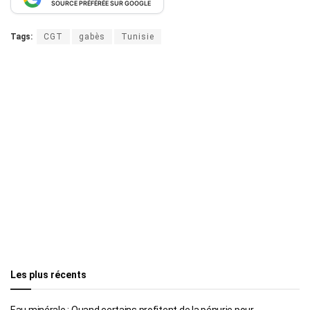
SOURCE PRÉFÉRÉE SUR GOOGLE
Tags:
CGT
gabès
Tunisie
Les plus récents
Eau minérale : Quand certains profitent de la pénurie pour