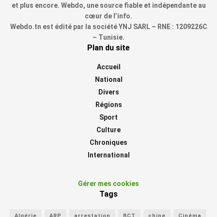
et plus encore. Webdo, une source fiable et indépendante au
cœur de l’info.
Webdo.tn est édité par la société YNJ SARL – RNE : 1209226C
– Tunisie.
Plan du site
Accueil
National
Divers
Régions
Sport
Culture
Chroniques
International
Gérer mes cookies
Tags
Algérie
ARP
arrestation
BCT
chine
Cinéma