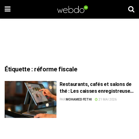
Étiquette :
réforme fiscale
Restaurants, cafés et salons de
thé : Les caisses enregistreuses
obligatoires dès le 1er juillet
PAR
MOHAMED FETHI
21 MAI 2026