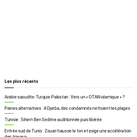
Les plus récents
Arabie saoudite-Turquie-Pakistan : Vers un « OTAN islamique » ?
Peines alternatives : A Djerba, des condamnés nettoient les plages
Tunisie : Sihem Ben Sedrine auditionnée puis libérée
Entrée sud de Tunis : Zouari hausse le ton et exige une accélération
des travaux