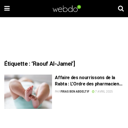
Étiquette :
‘Raouf Al-Jamei’]
Affaire des nourrissons de la
Rabta : L’Ordre des pharmaciens
dénonce l’injustice
PAR
FIRAS BEN ABDELTIF
7 AVRIL 2025