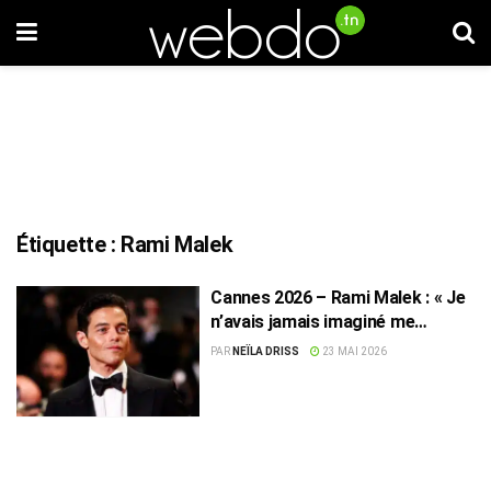
Étiquette :
Rami Malek
Cannes 2026 – Rami Malek : « Je
n’avais jamais imaginé me
retrouver ici »
PAR
NEÏLA DRISS
23 MAI 2026