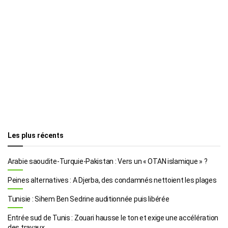
Les plus récents
Arabie saoudite-Turquie-Pakistan : Vers un « OTAN islamique » ?
Peines alternatives : A Djerba, des condamnés nettoient les plages
Tunisie : Sihem Ben Sedrine auditionnée puis libérée
Entrée sud de Tunis : Zouari hausse le ton et exige une accélération
des travaux