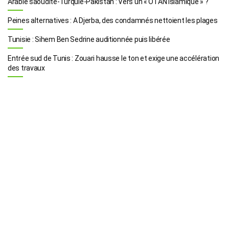
Arabie saoudite-Turquie-Pakistan : Vers un « OTAN islamique » ?
Peines alternatives : A Djerba, des condamnés nettoient les plages
Tunisie : Sihem Ben Sedrine auditionnée puis libérée
Entrée sud de Tunis : Zouari hausse le ton et exige une accélération
des travaux