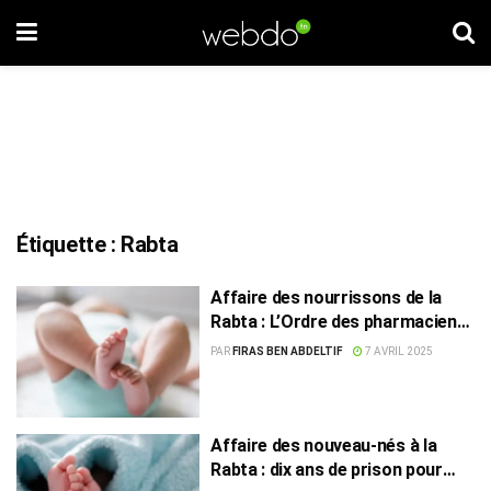
Étiquette :
Rabta
Affaire des nourrissons de la
Rabta : L’Ordre des pharmaciens
dénonce l’injustice
PAR
FIRAS BEN ABDELTIF
7 AVRIL 2025
Affaire des nouveau-nés à la
Rabta : dix ans de prison pour