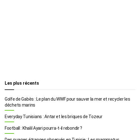
Les plus récents
Golfe de Gabès : Le plan du WWF pour sauver la mer et recycler les
déchets marins
Everyday Tunisians : Antar et les briques de Tozeur
Football : Khalil Ayari pourra-t-il rebondir ?
Des nuages étranges observés en Tunisie : Les mammatus