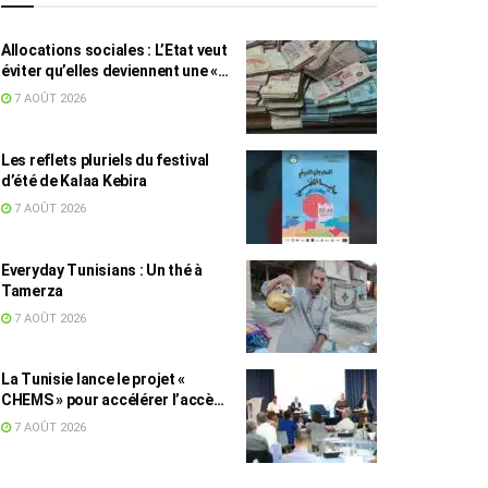
Allocations sociales : L’Etat veut
éviter qu’elles deviennent une «
aide au chômage »
7 AOÛT 2026
Les reflets pluriels du festival
d’été de Kalaa Kebira
7 AOÛT 2026
Everyday Tunisians : Un thé à
Tamerza
7 AOÛT 2026
La Tunisie lance le projet «
CHEMS » pour accélérer l’accès
des PME à l’énergie solaire
7 AOÛT 2026