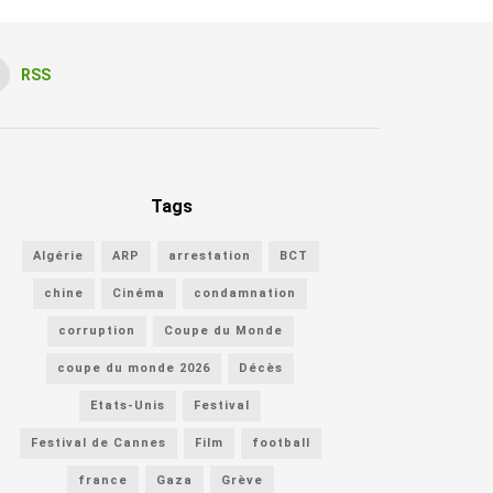
RSS
Tags
Algérie
ARP
arrestation
BCT
chine
Cinéma
condamnation
corruption
Coupe du Monde
coupe du monde 2026
Décès
Etats-Unis
Festival
Festival de Cannes
Film
football
france
Gaza
Grève