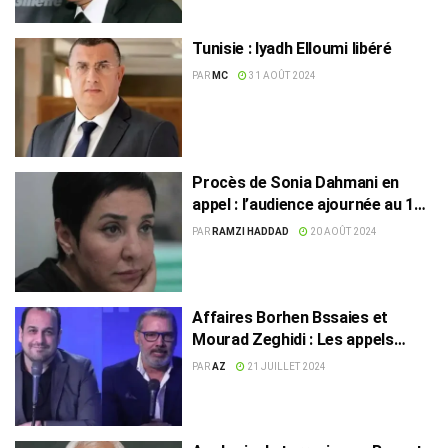
Tunisie : Iyadh Elloumi libéré
PAR
MC
31 AOÛT 2024
Procès de Sonia Dahmani en
appel : l’audience ajournée au 10
septembre
PAR
RAMZI HADDAD
20 AOÛT 2024
Affaires Borhen Bssaies et
Mourad Zeghidi : Les appels
examinés le 30 juillet
PAR
AZ
21 JUILLET 2024