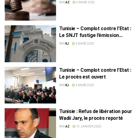
accusés restent en détention
PAR
AZ
4 MARS 2025
Tunisie – Complot contre l’Etat :
Le SNJT fustige l’émission
Rendez-Vous 9
PAR
KJ
4 MARS 2025
Tunisie – Complot contre l’Etat :
Le procès est ouvert
PAR
KJ
4 MARS 2025
Tunisie : Refus de libération pour
Wadii Jary, le procès reporté
PAR
AZ
13 JANVIER 2025