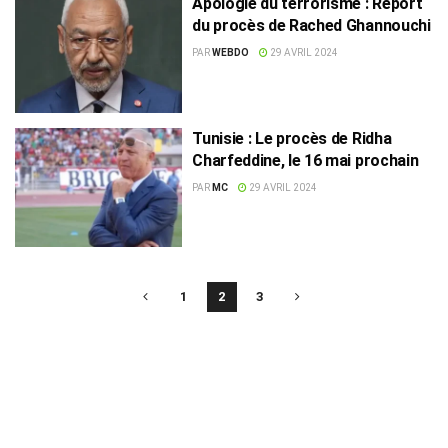
Apologie du terrorisme : Report
du procès de Rached Ghannouchi
PAR
WEBDO
29 AVRIL 2024
Tunisie : Le procès de Ridha
Charfeddine, le 16 mai prochain
PAR
MC
29 AVRIL 2024
1
2
3