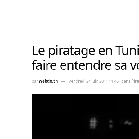
Le piratage en Tuni
faire entendre sa vo
par
webdo.tn
vendredi 24 juin 2011 11:46
dans
Pir