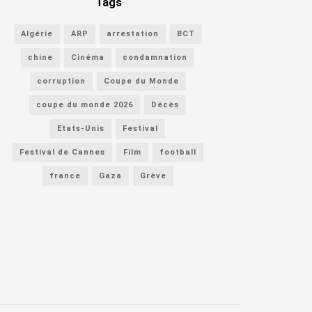
Tags
Algérie
ARP
arrestation
BCT
chine
Cinéma
condamnation
corruption
Coupe du Monde
coupe du monde 2026
Décès
Etats-Unis
Festival
Festival de Cannes
Film
football
france
Gaza
Grève