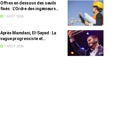
Offres en dessous des seuils
fixés : L’Ordre des ingénieurs
hausse le ton
7 AOÛT 2026
Après Mamdani, El-Sayed : La
vague progressiste et
musulmane résiste à l’argent de
7 AOÛT 2026
l’AIPAC