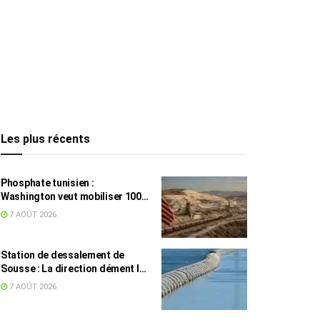
Les plus récents
Phosphate tunisien :
Washington veut mobiliser 100
millions de dollars, avec la Chine
7 AOÛT 2026
en toile de fond
Station de dessalement de
Sousse : La direction dément les
rumeurs sur une eau impropre à
7 AOÛT 2026
la consommation