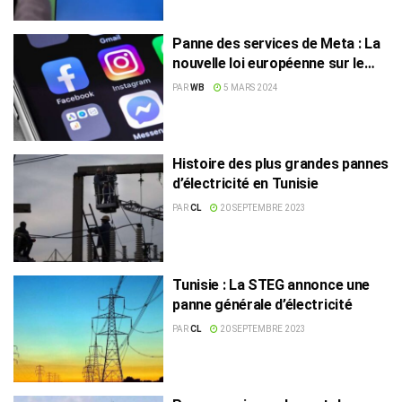
Panne des services de Meta : La
nouvelle loi européenne sur le
numérique en est-elle la cause ?
PAR
WB
5 MARS 2024
Histoire des plus grandes pannes
d’électricité en Tunisie
PAR
CL
20 SEPTEMBRE 2023
Tunisie : La STEG annonce une
panne générale d’électricité
PAR
CL
20 SEPTEMBRE 2023