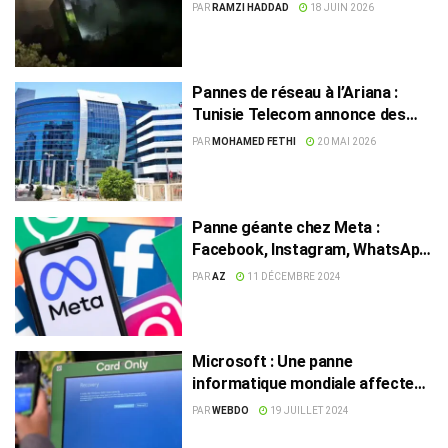
vanne, alerte renforcée à
PAR
RAMZI HADDAD
18 JUIN 2026
Jendouba
Pannes de réseau à l’Ariana :
Tunisie Telecom annonce des
poursuites
PAR
MOHAMED FETHI
20 MAI 2026
Panne géante chez Meta :
Facebook, Instagram, WhatsApp
et Messenger touchés
PAR
AZ
11 DÉCEMBRE 2024
Microsoft : Une panne
informatique mondiale affecte
plusieurs pays
PAR
WEBDO
19 JUILLET 2024