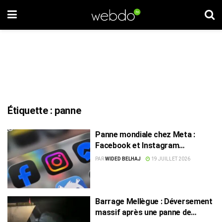
Étiquette :
panne
Panne mondiale chez Meta :
Facebook et Instagram
perturbés, des millions
PAR
WIDED BELHAJ
19 JUILLET 2026
d’utilisateurs touchés
Barrage Mellègue : Déversement
massif après une panne de