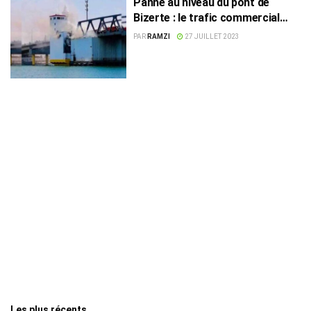
Panne au niveau du pont de
Bizerte : le trafic commercial
redirigé vers d’autres ports
PAR
RAMZI
27 JUILLET 2023
Les plus récents