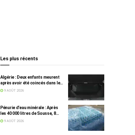
Les plus récents
Algérie : Deux enfants meurent
après avoir été coincés dans le
coffre d’une voiture
9 AOÛT 2026
Pénurie d’eau minérale : Après
les 40 000 litres de Sousse, 8
832 bouteilles saisies à Nabeul
9 AOÛT 2026