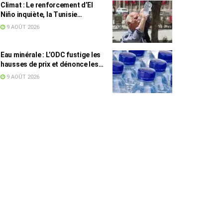
Climat : Le renforcement d’El
Niño inquiète, la Tunisie
concernée
9 AOÛT 2026
Eau minérale : L’ODC fustige les
hausses de prix et dénonce les
profiteurs de la pénurie
9 AOÛT 2026