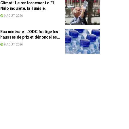
Climat : Le renforcement d’El
Niño inquiète, la Tunisie
concernée
9 AOÛT 2026
Eau minérale : L’ODC fustige les
hausses de prix et dénonce les
profiteurs de la pénurie
9 AOÛT 2026