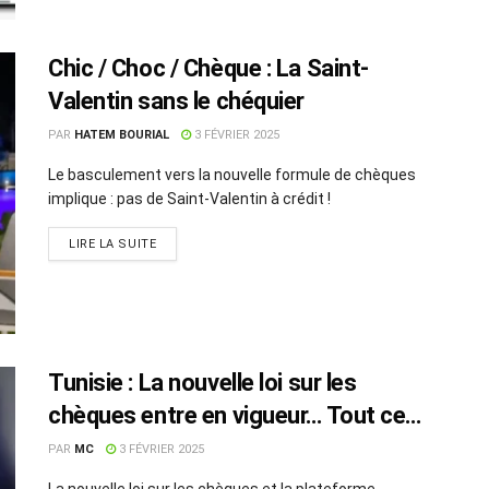
Chic / Choc / Chèque : La Saint-
Valentin sans le chéquier
PAR
HATEM BOURIAL
3 FÉVRIER 2025
Le basculement vers la nouvelle formule de chèques
implique : pas de Saint-Valentin à crédit !
LIRE LA SUITE
Tunisie : La nouvelle loi sur les
chèques entre en vigueur… Tout ce
qu’il faut savoir !
PAR
MC
3 FÉVRIER 2025
La nouvelle loi sur les chèques et la plateforme