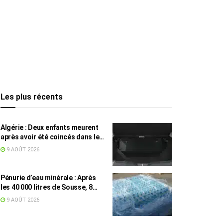
Les plus récents
Algérie : Deux enfants meurent
après avoir été coincés dans le
coffre d’une voiture
9 AOÛT 2026
Pénurie d’eau minérale : Après
les 40 000 litres de Sousse, 8
832 bouteilles saisies à Nabeul
9 AOÛT 2026