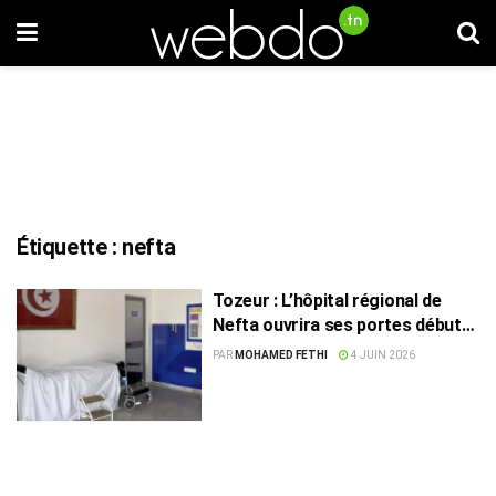
Étiquette :
nefta
Tozeur : L’hôpital régional de
Nefta ouvrira ses portes début
2027
PAR
MOHAMED FETHI
4 JUIN 2026