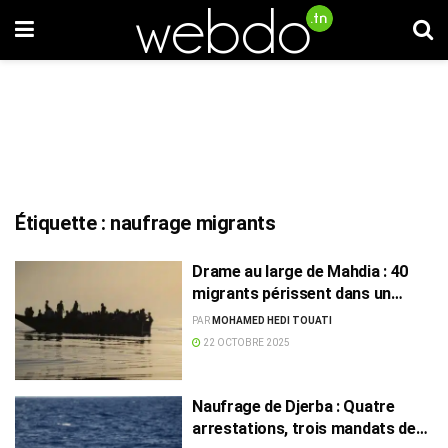
Étiquette :
naufrage migrants
Drame au large de Mahdia : 40
migrants périssent dans un
naufrage, dont des nourrissons
PAR
MOHAMED HEDI TOUATI
22 OCTOBRE 2025
Naufrage de Djerba : Quatre
arrestations, trois mandats de