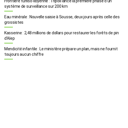
Frontière tuniso-libyenne : Tripoli lance la première phase d’un
système de surveillance sur 200 km
Eau minérale : Nouvelle saisie à Sousse, deux jours après celle des
grossistes
Kasserine : 2,48 millions de dollars pour restaurer les forêts de pin
d’Alep
Mendicité infantile : Le ministère prépare un plan, mais ne fournit
toujours aucun chiffre