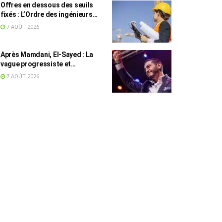
Offres en dessous des seuils
fixés : L’Ordre des ingénieurs
hausse le ton
7 AOÛT 2026
Après Mamdani, El-Sayed : La
vague progressiste et
musulmane résiste à l’argent de
7 AOÛT 2026
l’AIPAC