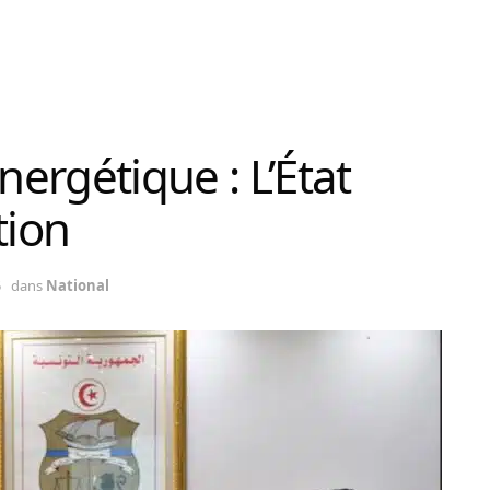
nergétique : L’État
tion
5
dans
National