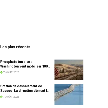
Les plus récents
Phosphate tunisien :
Washington veut mobiliser 100
millions de dollars, avec la Chine
7 AOÛT 2026
en toile de fond
Station de dessalement de
Sousse : La direction dément les
rumeurs sur une eau impropre à
7 AOÛT 2026
la consommation