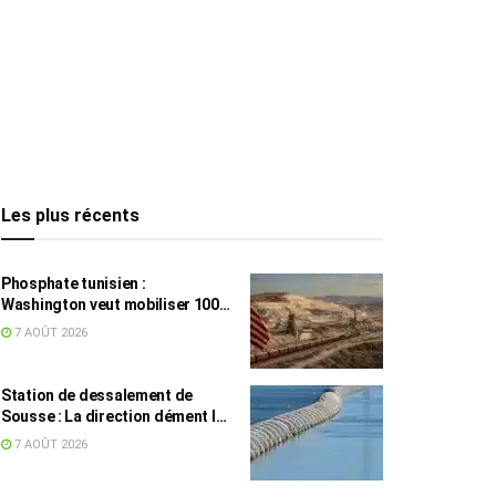
Les plus récents
Phosphate tunisien :
Washington veut mobiliser 100
millions de dollars, avec la Chine
7 AOÛT 2026
en toile de fond
Station de dessalement de
Sousse : La direction dément les
rumeurs sur une eau impropre à
7 AOÛT 2026
la consommation