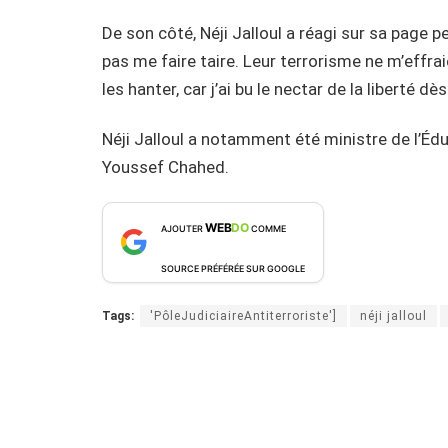
De son côté, Néji Jalloul a réagi sur sa page p
pas me faire taire. Leur terrorisme ne m’effr
les hanter, car j’ai bu le nectar de la liberté d
Néji Jalloul a notamment été ministre de l’É
Youssef Chahed.
WEB
DO
AJOUTER
COMME
SOURCE PRÉFÉRÉE SUR GOOGLE
Tags:
'PôleJudiciaireAntiterroriste']
néji jalloul