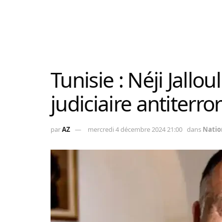
Tunisie : Néji Jallo
judiciaire antiterror
par
AZ
mercredi 4 décembre 2024 21:00
dans
Natio