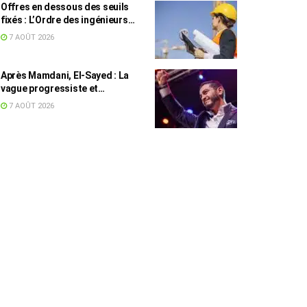
Offres en dessous des seuils
fixés : L’Ordre des ingénieurs
hausse le ton
7 AOÛT 2026
Après Mamdani, El-Sayed : La
vague progressiste et
musulmane résiste à l’argent de
7 AOÛT 2026
l’AIPAC