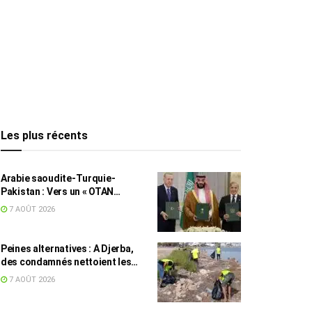
Les plus récents
Arabie saoudite-Turquie-
Pakistan : Vers un « OTAN
islamique » ?
7 AOÛT 2026
Peines alternatives : A Djerba,
des condamnés nettoient les
plages
7 AOÛT 2026