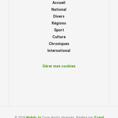
Accueil
National
Divers
Régions
Sport
Culture
Chroniques
International
Gérer mes cookies
© 2026
Webdo.tn
Tous droits réservés. Réalisé par
iTrend