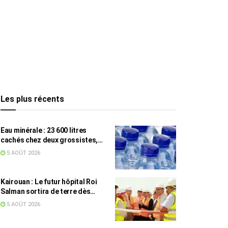
Les plus récents
Eau minérale : 23 600 litres
cachés chez deux grossistes,
les tensions persistent
5 AOÛT 2026
Kairouan : Le futur hôpital Roi
Salman sortira de terre dès
septembre
5 AOÛT 2026