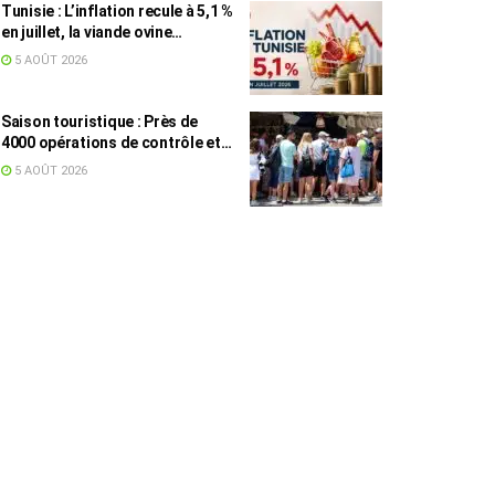
Tunisie : L’inflation recule à 5,1 %
en juillet, la viande ovine
toujours en tête des hausses
5 AOÛT 2026
(+16,7 %)
Saison touristique : Près de
4000 opérations de contrôle et
6,75 millions de dinars pour
5 AOÛT 2026
renforcer les municipalités
touristiques