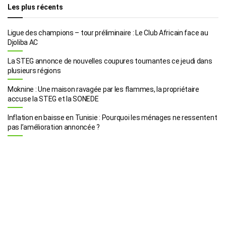
Les plus récents
Ligue des champions – tour préliminaire : Le Club Africain face au
Djoliba AC
La STEG annonce de nouvelles coupures tournantes ce jeudi dans
plusieurs régions
Moknine : Une maison ravagée par les flammes, la propriétaire
accuse la STEG et la SONEDE
Inflation en baisse en Tunisie : Pourquoi les ménages ne ressentent
pas l’amélioration annoncée ?