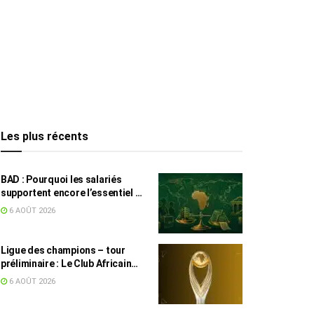
Les plus récents
BAD : Pourquoi les salariés
supportent encore l’essentiel de
l’effort fiscal en Tunisie
6 AOÛT 2026
Ligue des champions – tour
préliminaire : Le Club Africain
face au Djoliba AC
6 AOÛT 2026