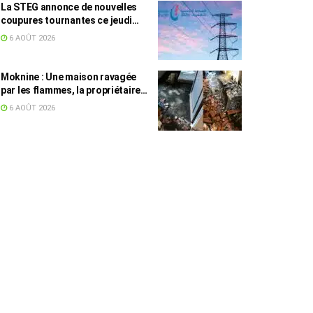
La STEG annonce de nouvelles
coupures tournantes ce jeudi
dans plusieurs régions
6 AOÛT 2026
Moknine : Une maison ravagée
par les flammes, la propriétaire
accuse la STEG et la SONEDE
6 AOÛT 2026