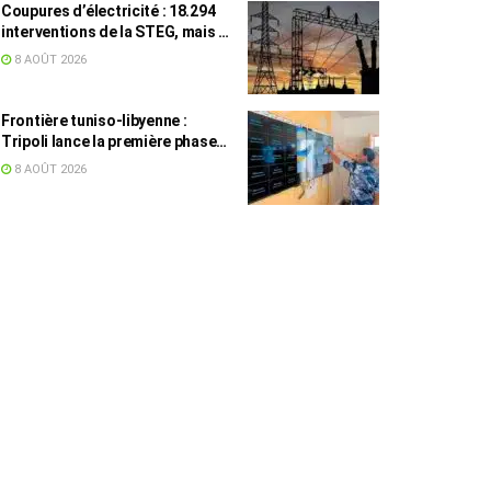
Coupures d’électricité : 18.294
interventions de la STEG, mais la
colère ne retombe pas
8 AOÛT 2026
Frontière tuniso-libyenne :
Tripoli lance la première phase
d’un système de surveillance sur
8 AOÛT 2026
200 km