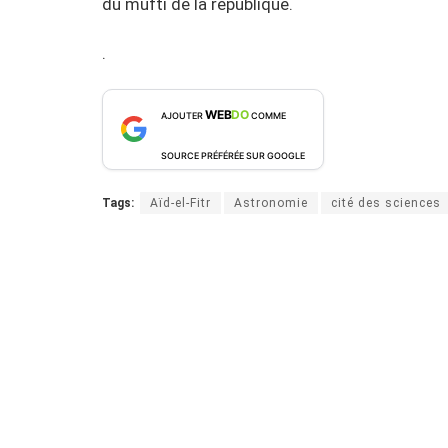
du mufti de la république.
.
WEB
DO
AJOUTER
COMME
SOURCE PRÉFÉRÉE SUR GOOGLE
Tags:
Aïd-el-Fitr
Astronomie
cité des sciences