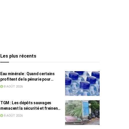
Les plus récents
Eau minérale : Quand certains
profitent de la pénurie pour
augmenter les prix
8 AOÛT 2026
TGM : Les dépôts sauvages
menacent la sécurité et freinent
les travaux
8 AOÛT 2026