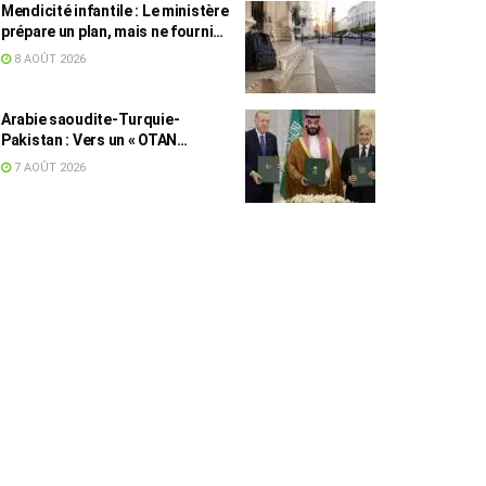
Mendicité infantile : Le ministère
prépare un plan, mais ne fournit
toujours aucun chiffre
8 AOÛT 2026
Arabie saoudite-Turquie-
Pakistan : Vers un « OTAN
islamique » ?
7 AOÛT 2026