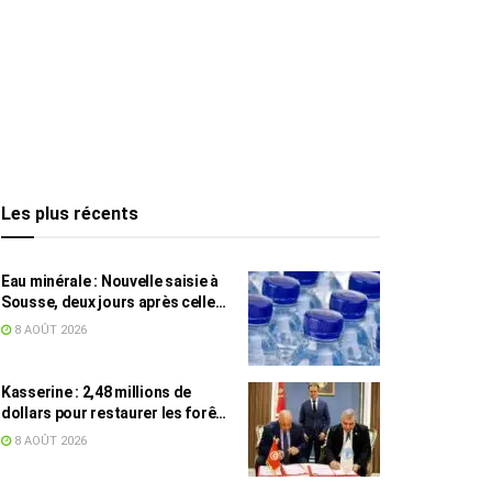
Les plus récents
Eau minérale : Nouvelle saisie à
Sousse, deux jours après celle
des grossistes
8 AOÛT 2026
Kasserine : 2,48 millions de
dollars pour restaurer les forêts
de pin d’Alep
8 AOÛT 2026