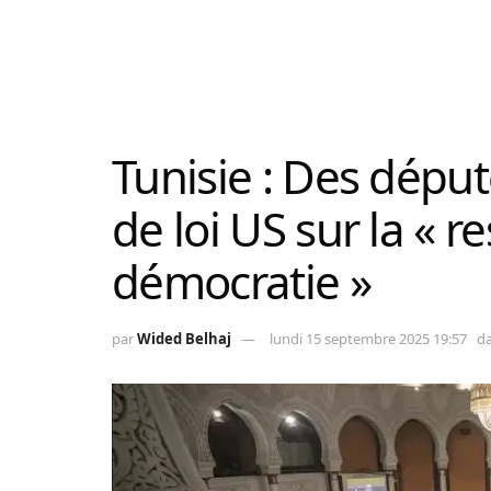
Tunisie : Des dépu
de loi US sur la « r
démocratie »
par
Wided Belhaj
lundi 15 septembre 2025 19:57
d