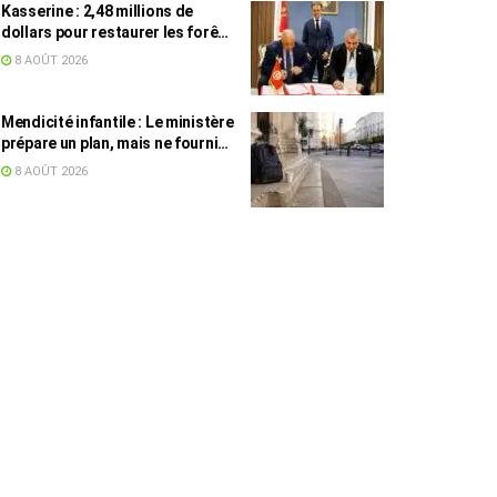
Kasserine : 2,48 millions de
dollars pour restaurer les forêts
de pin d’Alep
8 AOÛT 2026
Mendicité infantile : Le ministère
prépare un plan, mais ne fournit
toujours aucun chiffre
8 AOÛT 2026