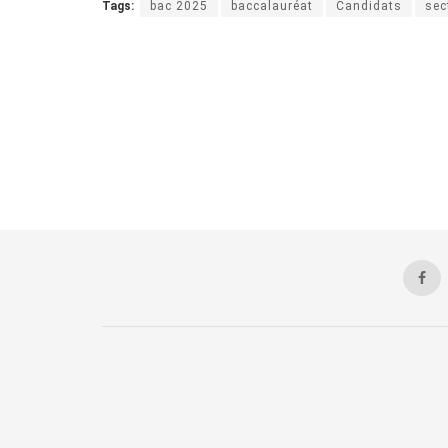
Tags:
bac 2025
baccalauréat
Candidats
sec