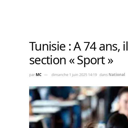
Tunisie : A 74 ans, 
section « Sport »
par
MC
dimanche 1 juin 2025 14:19
dans
National