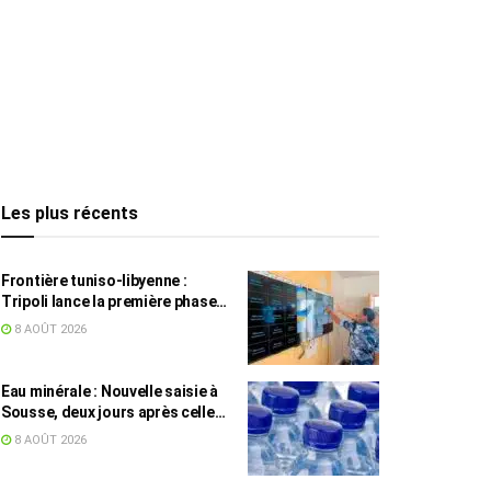
Les plus récents
Frontière tuniso-libyenne :
Tripoli lance la première phase
d’un système de surveillance sur
8 AOÛT 2026
200 km
Eau minérale : Nouvelle saisie à
Sousse, deux jours après celle
des grossistes
8 AOÛT 2026